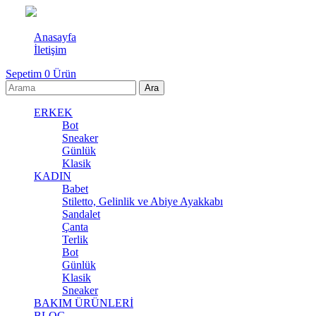
Anasayfa
İletişim
Sepetim
0
Ürün
ERKEK
Bot
Sneaker
Günlük
Klasik
KADIN
Babet
Stiletto, Gelinlik ve Abiye Ayakkabı
Sandalet
Çanta
Terlik
Bot
Günlük
Klasik
Sneaker
BAKIM ÜRÜNLERİ
BLOG