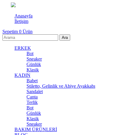
Anasayfa
İletişim
Sepetim
0
Ürün
ERKEK
Bot
Sneaker
Günlük
Klasik
KADIN
Babet
Stiletto, Gelinlik ve Abiye Ayakkabı
Sandalet
Çanta
Terlik
Bot
Günlük
Klasik
Sneaker
BAKIM ÜRÜNLERİ
BLOG